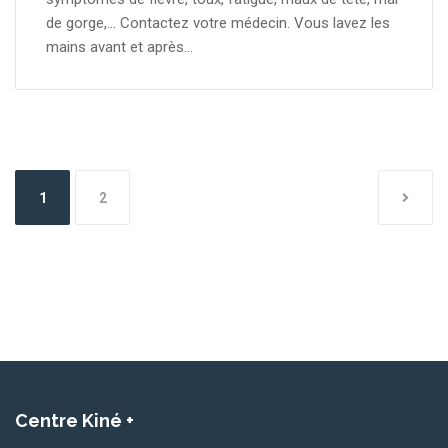
de gorge,… Contactez votre médecin. Vous lavez les
mains avant et après...
Navigation
1
2
des
articles
Centre
Kiné +