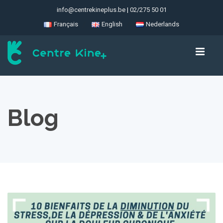
info@centrekineplus.be
|
02/275 50 01
Français
English
Nederlands
Blog